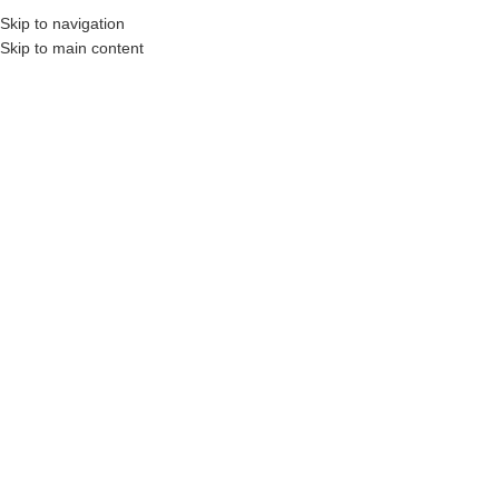
Skip to navigation
0
ᲛᲔᲜᲘᲣ
0
Skip to main content
მთავარი
ფსიქოლოგია
ზურა მხეიძე
ᲡᲘᲧᲕᲐᲠᲣᲚᲘ, ᲢᲧᲣᲘᲚᲘ, ᲔᲛᲝᲪᲘᲔᲑᲘ ᲓᲐ
ᲗᲕᲘᲗᲨᲔᲤᲐᲡᲔᲑᲐ ᲣᲠᲗᲘᲔᲠᲗᲝᲑᲔᲑᲨᲘ
28
₾
ზურა მხეიძის საუბრებიდან ყოველთვის ახალს აღმოაჩენ, იქაც კი,
სადაც ათასჯერ გაგივლია და აღარ აქცევ ყურადღებას, რადგან
გგონია, რომ ყველაფერი იცი.