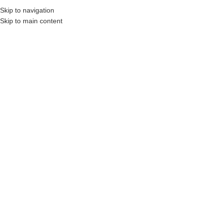
Skip to navigation
0
ᲛᲔᲜᲘᲣ
0
Skip to main content
ᲡᲢᲐᲢᲘᲔᲑᲘ
მთავარი
სტატიები
ᲡᲢᲐᲢᲘᲔᲑᲘ
ᲗᲕᲘᲗᲔᲤᲔᲥᲢᲣᲠᲝᲑᲐ ᲓᲐ
ᲗᲕᲘᲗᲨᲔᲤᲐᲡᲔᲑᲐ – ᲗᲐᲛᲐᲠ
ᲒᲐᲒᲝᲨᲘᲫᲔ
Academy Books
On მარტი 13, 2023
თვითშეფასება არის წარმოდგენა საკუთარ თავზე, საკუთარი თავის
ფასეულობაზე, ღირებულებაზე. ეს ძალიან რთული და
მრავალმხრივი ფენომენია და ასევე მცირეწლოვანი ასაკიდან
ყალიბდება. ეს არის ჩემი შეხედულება საკუთარი თავის შესახებ, არა
მარტო შესაძლებლობებზე, არამედ სხეულზე, პიროვნულ