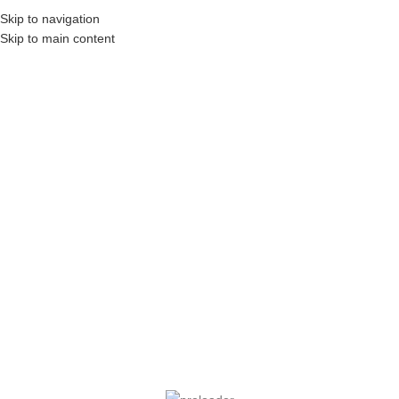
Skip to navigation
0
ᲛᲔᲜᲘᲣ
0
Skip to main content
1XBET CASINO BD
მთავარი
Archive by Category "1xbet casino BD"
NOTHING FOUND
Apologies, but no results were found. Perhaps searching will help find
a related post.