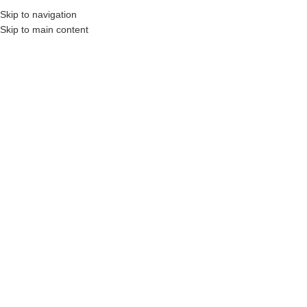
Skip to navigation
0
ᲛᲔᲜᲘᲣ
0
Skip to main content
მთავარი
ფსიქოლოგია
ᲥᲐᲠᲗᲣᲚᲘ ᲤᲡᲘᲥᲝᲐᲜᲐᲚᲘᲢᲘᲙᲣᲠᲘ ᲟᲣᲠᲜᲐᲚᲘ #1 –
ᲙᲠᲘᲖᲘᲡᲘᲡ ᲤᲡᲘᲥᲝᲐᲜᲐᲚᲘᲢᲘᲙᲣᲠᲘ
ᲐᲜᲗᲠᲝᲞᲝᲚᲝᲒᲘᲐ
45
₾
ქართული ფსიქოანალიტიკური ჟურნალი რეგულარული
სამეცნიერო გამოცემაა, რომლის თითოეული ნომერი სხვადასხვა
თემას ეძღვნება. ჟურნალის სარედაქციო კოლეგია აერთიანებს
ქართველ და უცხოელ სპეციალისტთა მრავალფეროვან ჯგუფს –
ფსიქოლოგებს, ფსიქიატრებს, ფსიქოანალიტიკოსებს და
მკვლევრებს სოციალური მეცნიერებებიდან, რომლებიც ჩართულნი
არიან სამეცნიერო კვლევებში და ეწევიან ფართო სამეცნიერო თუ