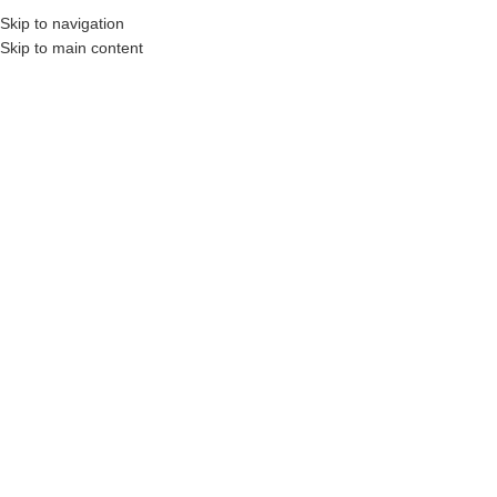
0322 15 15 40
Skip to navigation
Skip to main content
ᲬᲘᲒᲜᲔᲑᲘ
ᲤᲐᲡᲓᲐᲙᲚᲔᲑᲔᲑᲘ ᲓᲐ ᲐᲥᲪᲘᲔᲑᲘ
ᲨᲔᲮᲕᲔᲓᲠᲐ ᲐᲕᲢᲝᲠᲗᲐᲜ
ᲡᲢᲐᲢᲘᲔᲑᲘ
ᲙᲝᲜ
შესვლა / რეგისტრაცია
Search
0
ფავორიტები
0
items
/
0
₾
მენიუ
0
items
0
₾
ᲤᲡᲘᲥᲘᲐᲢᲠᲘᲐ
ᲙᲐᲢᲔᲒᲝᲠᲘᲔᲑᲘ
მთავარი
ფსიქიატრი
ჩვენება
9
24
3