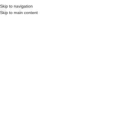
0322 15 15 40
Skip to navigation
Skip to main content
ᲬᲘᲒᲜᲔᲑᲘ
ᲤᲐᲡᲓᲐᲙᲚᲔᲑᲔᲑᲘ ᲓᲐ ᲐᲥᲪᲘᲔᲑᲘ
ᲨᲔᲮᲕᲔᲓᲠᲐ ᲐᲕᲢᲝᲠᲗᲐᲜ
ᲡᲢᲐᲢᲘᲔᲑᲘ
ᲙᲝᲜ
შესვლა / რეგისტრაცია
Search
0
ფავორიტები
0
items
/
0
₾
მენიუ
0
items
0
₾
NOTHING FOUND
Apologies, but no results were found. Perhaps searching will help find a