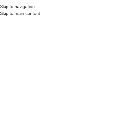
Skip to navigation
0322 15 15 40
Skip to main content
ᲬᲘᲒᲜᲔᲑᲘ
ᲤᲐᲡᲓᲐᲙᲚᲔ
ᲡᲢᲐᲢᲘᲔᲑᲘ
მთავარი
სტატიები
სტატიები
ᲨᲔᲣᲛᲓᲒᲐᲠᲘ ᲪᲮᲝᲕᲠᲔᲑᲘᲡ ᲮᲐᲢᲘᲡ ᲬᲜ
ᲛᲔᲪᲮᲝᲕᲠᲐ ᲓᲐ, ᲜᲐᲪᲕᲚᲐᲓ ᲐᲛᲘᲡᲐ, 
ავტორი
admin
მარტი 16, 2026
On მარტი 13, 2026
ერთ-ერთი ნიშანდობლივი რამ, რასაც, დღესდღეობით, ადამიანებისგ
ასწრებს. გაუმჟღავნებელი დარდით, განფენილი, დაუსახელებელი